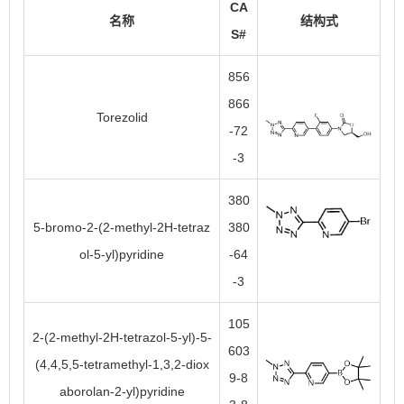
CA
名称
结构式
S#
856
866
Torezolid
-72
-3
380
5-bromo-2-(2-methyl-2H-tetraz
380
ol-5-yl)pyridine
-64
-3
105
2-(2-methyl-2H-tetrazol-5-yl)-5-
603
(4,4,5,5-tetramethyl-1,3,2-diox
9-8
aborolan-2-yl)pyridine