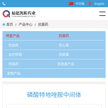
中文版
English
业务联系电话: 0599-6667598
首页
产品中心
抗菌药
/
/
明星产品
抗菌药
抗血栓
抗心衰
治疗肝病
抗病毒
抗癌药
多肽类产品
定制产品
磷酸特地唑胺中间体