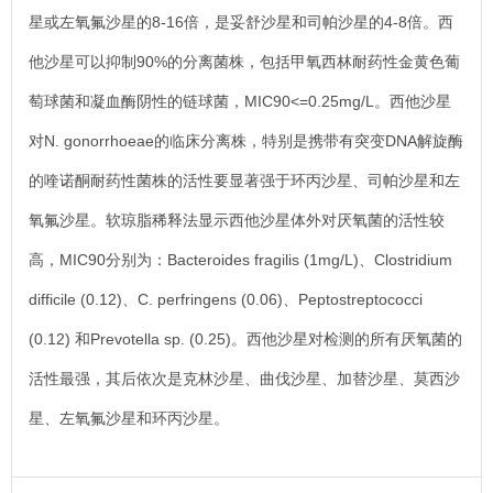
星或左氧氟沙星的8-16倍，是妥舒沙星和司帕沙星的4-8倍。西
他沙星可以抑制90%的分离菌株，包括甲氧西林耐药性金黄色葡
萄球菌和凝血酶阴性的链球菌，MIC90<=0.25mg/L。西他沙星
对N. gonorrhoeae的临床分离株，特别是携带有突变DNA解旋酶
的喹诺酮耐药性菌株的活性要显著强于环丙沙星、司帕沙星和左
氧氟沙星。软琼脂稀释法显示西他沙星体外对厌氧菌的活性较
高，MIC90分别为：Bacteroides fragilis (1mg/L)、Clostridium
difficile (0.12)、C. perfringens (0.06)、Peptostreptococci
(0.12) 和Prevotella sp. (0.25)。西他沙星对检测的所有厌氧菌的
活性最强，其后依次是克林沙星、曲伐沙星、加替沙星、莫西沙
星、左氧氟沙星和环丙沙星。