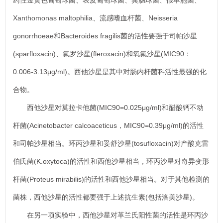
药性金黄色葡萄球菌、表皮葡萄球菌、粪肠球菌、假单胞菌、
Xanthomonas maltophilia、流感嗜血杆菌、Neisseria
gonorrhoeae和Bacteroides fragilis菌的活性要强于司帕沙星
(sparfloxacin)、氟罗沙星(fleroxacin)和氧氟沙星(MIC90：
0.006-3.13μg/ml)。西他沙星是其中对肠内杆菌科活性最强的化
合物。
西他沙星对莫拉卡他菌(MIC90=0.025μg/ml)和醋酸钙不动
杆菌(Acinetobacter calcoaceticus，MIC90=0.39μg/ml)的活性
和司帕沙星相当。环丙沙星和妥舒沙星(tosufloxacin)对产酸克雷
伯氏菌(K.oxytoca)的活性和西他沙星相当，环丙沙星对奇异变形
杆菌(Proteus mirabilis)的活性和西他沙星相当。对于其他检测的
菌株，西他沙星的活性都要强于上述抗生素(包括洛美沙星)。
在另一项实验中，西他沙星对革兰氏阳性菌的活性是环丙沙